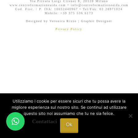
Via Privata Luigi Cirenei 8, 20128 Milano
www.centroformazioneaida.com • info@centroformazioneaida.com
Cod. Fisc. / P. IVA: 10032440967 • Tel/Fax: 02.28971024
Mobile: +39 375 536 6173
Designed by Veronica Rizzo | Graphic Designer
Privacy Policy
Utilizziamo i cookie per essere sicuri che tu possa avere la
migliore esperienza sul nostro sito. Se continui ad utilizzare
questo sito noi assumiamo che tu ne sia felice.
Contattaci
Ok