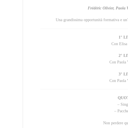
Frédéric Olivier, Paola
Una grandissima opportunità formativa e un’
1° L
Con Elisa
2° L
Con Paola V
3° L
Con Paola V
QUOT
– Sin
– Pacch
Non perdere que