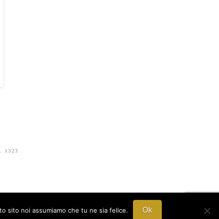
n. 1323
Ok
sto sito noi assumiamo che tu ne sia felice.