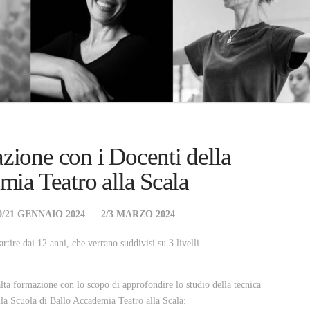
ione con i Docenti della
mia Teatro alla Scala
0/21 GENNAIO 2024 – 2/3 MARZO 2024
partire dai 12 anni, che verrano suddivisi su 3 livelli
ta formazione con lo scopo di approfondire lo studio della tecnica
lla Scuola di Ballo Accademia Teatro alla Scala: