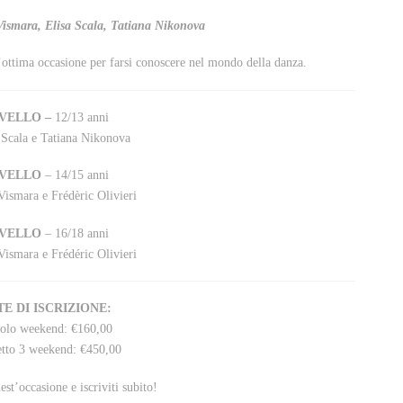
 Vismara, Elisa Scala, Tatiana Nikonova
ottima occasione per farsi conoscere nel mondo della danza.
IVELLO –
12/13 anni
 Scala e Tatiana Nikonova
IVELLO
– 14/15 anni
ismara e Frédèric Olivieri
IVELLO
– 16/18 anni
ismara e Frédéric Olivieri
E DI ISCRIZIONE:
golo weekend: €160,00
etto 3 weekend: €450,00
st’occasione e iscriviti subito!