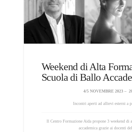
Weekend di Alta Formaz
Scuola di Ballo Accade
4/5 NOVEMBRE 2023 – 2
Incontri aperti ad allievi esterni a 
Il Centro Formazione Aida propone 3 weekend di al
accademica grazie ai docenti de