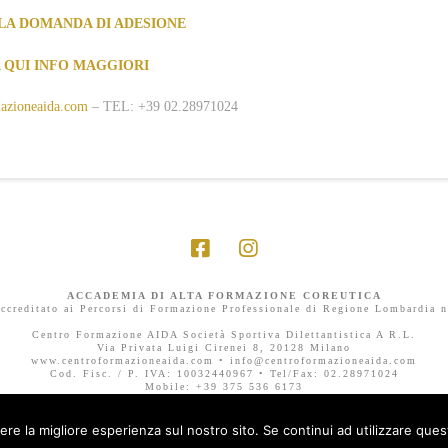
 LA DOMANDA DI ADESIONE
 QUI INFO MAGGIORI
azioneaida.com
– TEL: +39 02.28971024
ACCADEMIA DI ALTA FORMAZIONE COREUTICA
ccreditato ai Percorsi di Formazione Professionale di Regione Lombardia 
Centro Formazione AIDA Società Sportiva Dilettantistica A R.L.
Via Privata Luigi Cirenei 8, 20128 Milano
www.centroformazioneaida.com • info@centroformazioneaida.com
Cod. Fisc. / P. IVA: 10032440967 • Tel/Fax: 02.28971024
Mobile: +39 375 536 6173
Designed by Veronica Rizzo | Graphic Designer
ere la migliore esperienza sul nostro sito. Se continui ad utilizzare que
Privacy Policy