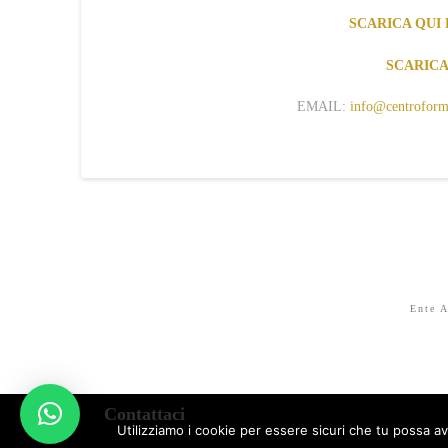
SCARICA QUI
SCARICA
EMAIL:
info@centroform
Ente A
Contattaci
Utilizziamo i cookie per essere sicuri che tu possa av