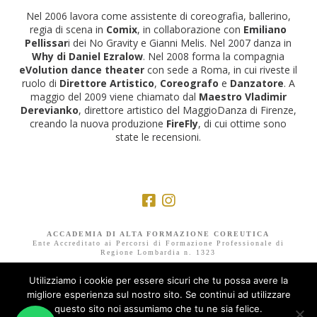
Nel 2006 lavora come assistente di coreografia, ballerino,
regia di scena in
Comix
, in collaborazione con
Emiliano
Pellissar
i dei No Gravity e Gianni Melis. Nel 2007 danza in
Why di Daniel Ezralow
. Nel 2008 forma la compagnia
eVolution dance theater
con sede a Roma, in cui riveste il
ruolo di
Direttore Artistico
,
Coreografo
e
Danzatore
. A
maggio del 2009 viene chiamato dal
Maestro Vladimir
Derevianko
, direttore artistico del MaggioDanza di Firenze,
creando la nuova produzione
FireFly
, di cui ottime sono
state le recensioni.
ACCADEMIA DI ALTA FORMAZIONE COREUTICA
Ente Accreditato ai Percorsi di Formazione Professionale di
Regione Lombardia n. 1323
Centro Formazione AIDA Società Sportiva Dilettantistica A R.L.
Utilizziamo i cookie per essere sicuri che tu possa avere la
Via Privata Luigi Cirenei 8, 20128 Milano
www.centroformazioneaida.com • info@centroformazioneaida.com
migliore esperienza sul nostro sito. Se continui ad utilizzare
Cod. Fisc. / P. IVA: 10032440967 • Tel/Fax: 02.28971024
questo sito noi assumiamo che tu ne sia felice.
Mobile: +39 375 536 6173