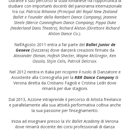
Durante il suo percorso di studi londinese ha l’opportunità di
studiare con importanti docenti del panorama internazionale
tra cui:
Patricia Rihanne (Principal del Royal New Zealand
Ballet e Founder della Rambert Dance Company), Jeannie
Steele (Merce Cunningham Dance Company), Pippa Duke
(Nederland Dans Theatre), Richard Alston (Direttore Richard
Alston Dance Co.).
Nell’Agosto 2011 entra a far parte del
Ballet Junior de
Geneve
(Svizzera) dove danzerà creazioni firmate da
Alexander Ekman, Hofesh Shecter, Wayne McGregor, Ken
Ossola, Stijin Celis, Patrick Delcroix.
Nel 2012 rientra in Italia per ricoprire il ruolo di Danzatore e
Assistente alla Coreografia per la
RBR Dance Company
di
Verona diretta da Cristiano Fagioli e Cristina Ledri dove
rimarrà per due stagioni.
Dal 2013, Azzone intraprende il percorso di Artista freelance
e parallelamente alla sua attività performativa coltiva anche
la sua passione per l’insegnamento.
Inizia ad insegnare presso la
Vic Ballet Academy
di Verona
dove rimarrà docente dei corsi professionali di danza