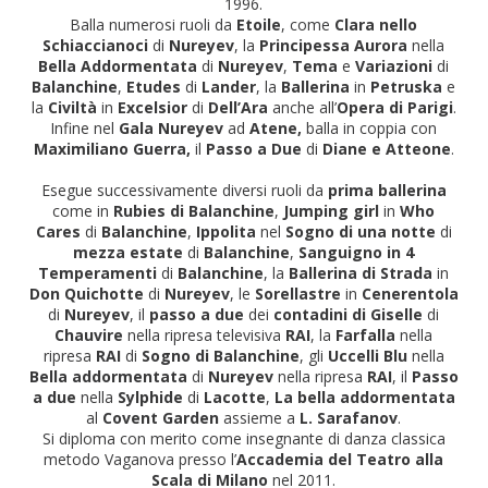
1996.
Balla numerosi ruoli da
Etoile
, come
Clara nello
Schiaccianoci
di
Nureyev
, la
Principessa Aurora
nella
Bella Addormentata
di
Nureyev
,
Tema
e
Variazioni
di
Balanchine
,
Etudes
di
Lander
, la
Ballerina
in
Petruska
e
la
Civiltà
in
Excelsior
di
Dell’Ara
anche all’
Opera di Parigi
.
Infine nel
Gala Nureyev
ad
Atene,
balla in coppia con
Maximiliano Guerra,
il
Passo a Due
di
Diane e Atteone
.
Esegue successivamente diversi ruoli da
prima ballerina
come in
Rubies di Balanchine
,
Jumping girl
in
Who
Cares
di
Balanchine
,
Ippolita
nel
Sogno di una notte
di
mezza estate
di
Balanchine
,
Sanguigno in 4
Temperamenti
di
Balanchine
, la
Ballerina di Strada
in
Don Quichotte
di
Nureyev
, le
Sorellastre
in
Cenerentola
di
Nureyev
, il
passo a due
dei
contadini di Giselle
di
Chauvire
nella ripresa televisiva
RAI
, la
Farfalla
nella
ripresa
RAI
di
Sogno di Balanchine
, gli
Uccelli Blu
nella
Bella addormentata
di
Nureyev
nella ripresa
RAI
, il
Passo
a due
nella
Sylphide
di
Lacotte
,
La bella addormentata
al
Covent Garden
assieme a
L. Sarafanov
.
Si diploma con merito come insegnante di danza classica
metodo Vaganova presso l’
Accademia del Teatro alla
Scala di Milano
nel 2011.